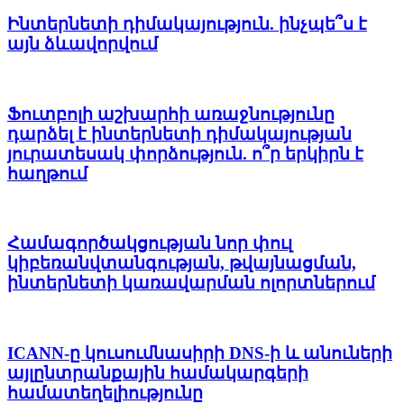
Ինտերնետի դիմակայություն. ինչպե՞ս է
այն ձևավորվում
Ֆուտբոլի աշխարհի առաջնությունը
դարձել է ինտերնետի դիմակայության
յուրատեսակ փորձություն. ո՞ր երկիրն է
հաղթում
Համագործակցության նոր փուլ
կիբեռանվտանգության, թվայնացման,
ինտերնետի կառավարման ոլորտներում
ICANN-ը կուսումնասիրի DNS-ի և անուների
այլընտրանքային համակարգերի
համատեղելիությունը