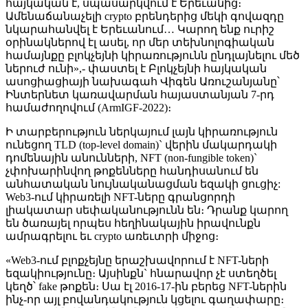
հայկական է, սպասարկվում է Երեւանից։
Ամենաճանաչելի crypto բրենդերից մեկի գովազդը
նկարահանվել է Երեւանում… Կարող ենք ուրիշ
օրինակներով էլ ասել, որ մեր տեխնոլոգիական
համայնքը բլոկչեյնի կիրառությունն ընդլայնելու մեծ
ներուժ ունի»,- փաստել է Բլոկչեյնի հայկական
ասոցիացիայի նախագահ Վիգեն Առուշանյանը՝
Ինտերնետ կառավարման հայաստանյան 7-րդ
համաժողովում (ArmIGF-2022)։
Ի տարբերություն ներկայում լայն կիրառություն
ունեցող TLD (top-level domain)` վերին մակարդակի
դոմենային անունների, NFT (non-fungible token)`
չփոխարինվող թոքենները հանդիսանում են
անհատական նույնականացման եզակի ցուցիչ:
Web3-ում կիրառելի NFT-ները գրանցորդի
լիակատար սեփականությունն են։ Դրանք կարող
են ծառայել որպես հեղինակային իրավունքն
ամրագրելու եւ crypto առեւտրի միջոց։
«Web3-ում բլոքչեյնը երաշխավորում է NFT-ների
եզակիությունը։ Այսինքն` հնարավոր չէ ստեղծել
կեղծ՝ fake թոքեն։ Սա էլ 2016-17-ին բերեց NFT-ներին
ինչ-որ այլ բովանդակություն կցելու գաղափարը։