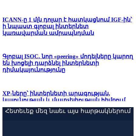
ICANN-ը 1 մլն դոլար է հատկացնում IGF-ին՝
ի նպաստ գլոբալ ինտերնետ
կառավարման ամրապնդման
Գլոբալ ISOC. նոր «peering» մոդելները կարող
են խոցելի դարձնել ինտերնետի
դիմակայունությունը
XP-ները՝ ինտերնետի արագության,
կայունության և մատչելիության հիմքում
Հետեւեք մեզ նաեւ այս հարթակներում
Թվային կառավարում, արհեստական
բանականություն և իրավունքներ.