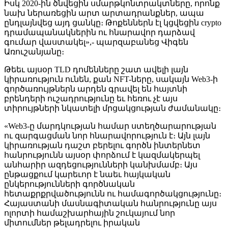
Իսկ 2020-ին ծնվեցին սմարթկոնտրակտները, որոնք
նախ ներառեցին արտ արտադրանքներ, ապա
ընդլայնվեց այդ ցանկը։ Թոքեններն էլ կցվեցին crypto
դրամապանակներին ու հնարավոր դարձավ
գումար վաստակել»,- պարզաբանեց Վիգեն
Առուշանյանը։
Թեեւ այսօր TLD դոմենները շատ ավելի լայն
կիրառություն ունեն, քան NFT-ները, սակայն Web3-ի
գործառույթներն արդեն գրավել են հայտնի
բրենդերի ուշադրությունը եւ հեռու չէ այս
տիրույթների նկատելի մրցակցության ժամանակը։
«Web3-ը մարդկության համար ստեղծարարության
ու զարգացման նոր հնարավորություն է։ Այն լայն
կիրառության դաշտ բերելու գործն ինտերնետ
հանրությունն այսօր փորձում է կազմակերպել
անհարիր ազդեցությունների կանխմամբ։ Այս
ընթացքում կարեւոր է նաեւ հայկական
ընկերությունների գործնական
հետաքրքրվածությունն ու համագործակցությունը։
Հայաստանի մասնագիտական հանրությունը այս
ոլորտի համաշխարհային շուկայում նոր
միտումներ թելադրելու իրական