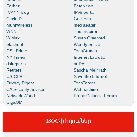
Farber
BetaNews
ICANN blog
IPv6 portal
CircleID
GovTech
MuniWireless
mediaeater
WNN
The Inquirer
WiMax
Susan Crawford
Slashdot
Wendy Seltzer
DSL Prime
TechCrunch
NY Times
Internet Evolution
dslreports
auDA
Reuters
Sascha Meinrath
US-CERT
Save the Internet
Privacy Digest
TechTarget
CA Security Advisor
Wetmachine
Network World
Frank Coluccio Forum
GigaOM
ISOC-ի հղումներ