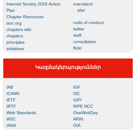
Internet Society 2016 Action
marratech
Plan
plan
Chapter Resources
code of conduct
isoc.org
twitter
chapters wiki
staff
chapters
consultation
principles
flickr
initiatives
Կազմակերպություններ
IAB
IGF
ICANN
ISC
IETF
GIPI
IRTF
RIPE NCC
Web Standards
OneWebDay
W3C
ARIN
IANA
OIA