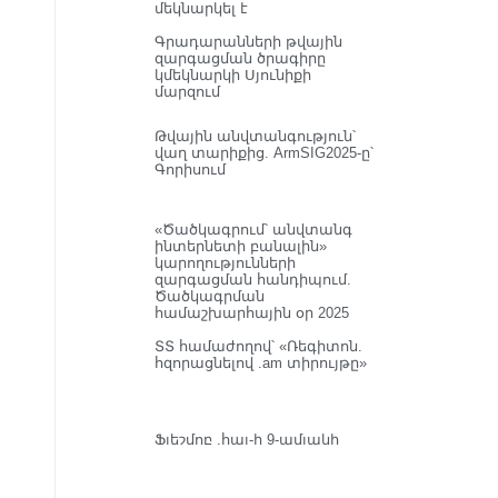
մեկնարկել է
Գրադարանների թվային
զարգացման ծրագիրը
կմեկնարկի Սյունիքի
մարզում
Թվային անվտանգություն՝
վաղ տարիքից. ArmSIG2025-ը՝
Գորիսում
«Ծածկագրում՝ անվտանգ
ինտերնետի բանալին»
կարողությունների
զարգացման հանդիպում.
Ծածկագրման
համաշխարհային օր 2025
ՏՏ համաժողով՝ «Ռեգիտոն.
հզորացնելով .am տիրույթը»
Ֆլեշմոբ .հայ-ի 9-ամյակի
առիթով՝ պարում ենք
«Կարին»-ի հետ