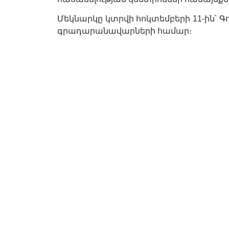
Մեկնարկը կտրվի հոկտեմբերի 11-ին՝ 
գրադարանավարների համար։
Դասընթացում անդրադարձ կարվի երկո
Թվային Հայաստան՝ ներկայիս 
ապագայի ծրագրերը
Սյունիքի մարզի գրադարանների
կենտրոնների։