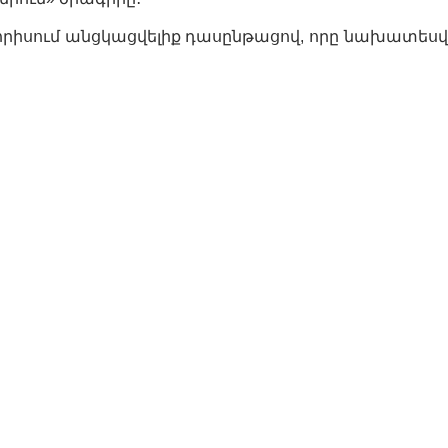
Գորիսում անցկացվելիք դասընթացով, որը նախատեսվ
ւ թեմայի՝
վիճակը, գրադարանի թվայնացման մարտահրավերն
 փոխակերպումը դինամիկ համայնքների և մշակութ
Հետեւեք մեզ նաեւ այս հարթակներում