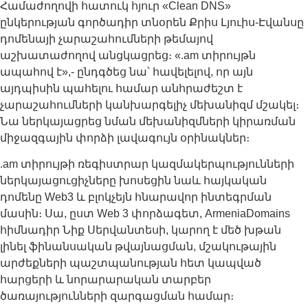
Համաժողովի հատուկ հյուր «Clean DNS»
ընկերության գործադիր տնօրեն Քրիս Լյուիս-Էվանսը
դոմենայի չարաշահումների թեմայով
աշխատաժողով անցկացրեց։ «.am տիրույթն
ապահով է»,- ընդգծեց նա՝ հավելելով, որ այն
այդպիսին պահելու համար անհրաժեշտ է
չարաշահումների կանխարգելիչ մեխանիզմ մշակել։
Նա ներկայացրեց նման մեխանիզմների կիրառման
միջազգային փորձի լավագույն օրինակներ։
.am տիրույթի ռեգիստրար կազմակերպությունների
ներկայացուցիչները խոսեցին նաև հայկական
դոմենը Web3 և բլոկչեյն հնարավոր ինտեգրման
մասին։ Սա, ըստ Web 3 փորձագետ, ArmeniaDomains
հիմնադիր Նիք Սերվանտեսի, կարող է մեծ խթան
լինել ֆինանսական թվայնացման, մշակութային
արժեքների պաշտպանության հետ կապված
հարցերի և նորարարական տարբեր
ծառայությունների զարգացման համար։