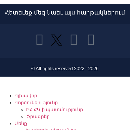
նպաստ գլոբալ ինտերնետ
Հետեւեք մեզ նաեւ այս հարթակներում
կառավարման ամրապնդման
Գլոբալ ISOC. նոր «peering»
մոդելները կարող են խոցելի
դարձնել ինտերնետի
դիմակայունությունը
© All rights reserved 2022 - 2026
XP-ները՝ ինտերնետի
Գլխավոր
արագության, կայունության և
Գործունեությունը
մատչելիության հիմքում
ԻՀ ՀԿ-ի պատմությունը
Ծրագրեր
Մենք