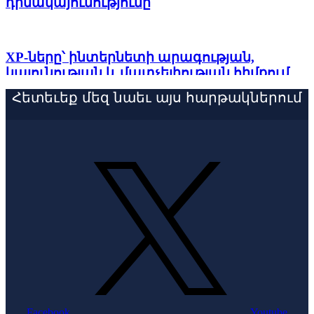
դիմակայունությունը
XP-ները՝ ինտերնետի արագության,
կայունության և մատչելիության հիմքում
Հետեւեք մեզ նաեւ այս հարթակներում
Թվային կառավարում, արհեստական
բանականություն և իրավունքներ.
տարածաշրջանների փորձը մեկ
հարթակում
Ինտերնետի զարգացման
ռազմավարությունը՝ ICANN86 Policy Forum-
ում
EuroDIG 2026. արհեստական
Facebook
Youtube