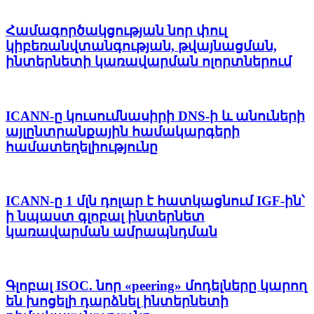
Համագործակցության նոր փուլ
կիբեռանվտանգության, թվայնացման,
ինտերնետի կառավարման ոլորտներում
ICANN-ը կուսումնասիրի DNS-ի և անուների
այլընտրանքային համակարգերի
համատեղելիությունը
ICANN-ը 1 մլն դոլար է հատկացնում IGF-ին՝
ի նպաստ գլոբալ ինտերնետ
կառավարման ամրապնդման
Գլոբալ ISOC. նոր «peering» մոդելները կարող
են խոցելի դարձնել ինտերնետի