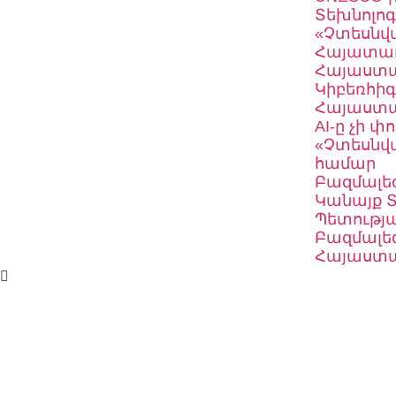
Տեխնոլոգ
«Չտեսնվա
Հայատառ 
Հայաստա
Կիբեռհիգ
Հայաստա
AI-ը չի փ
«Չտեսնվա
համար
Բազմալեզ
Կանայք Տ
Պետությա
Բազմալեզ
Հայաստա