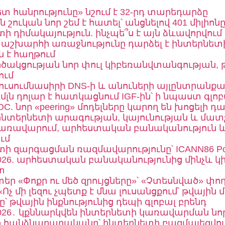
տ հանրությունը» նշում է 32-րդ տարեդարձը
 շուկան նոր շեմ է հատել՝ անցնելով 401 միլիոն
ի դիմակայություն. ինչպե՞ս է այն ձևավորվում
 աշխարհի առաջնությունը դարձել է ինտերնետ
ն է հաղթում
ծակցության նոր փուլ կիբեռանվտանգության,
ում
կուսումնասիրի DNS-ի և անուների այլընտրանք
1 մլն դոլար է հատկացնում IGF-ին՝ ի նպաստ
OC. նոր «peering» մոդելները կարող են խոցելի
 ինտերնետի արագության, կայունության և մատչ
կառավարում, արհեստական բանականություն և
ւմ
ի զարգացման ռազմավարությունը՝ ICANN86 Poli
2026. արհեստական բանականությունից մինչև 
տ
տեր «Փոքր ու մեծ զրույցները»՝ «Չտեսնված» փո
Ոչ մի լեզու չպետք է մնա լուսանցքում՝ թվային 
ը՝ թվային ինքնությունից դեպի գլոբալ բրենդ
2026․ կքննարկվեն ինտերնետի կառավարման ն
 հանձնարարականը՝ ինտերնետի բազմալեզվութ