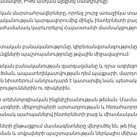
ամավոր, ԻԿԽ անդամ Ալեքսեյ Սանդիկովը։
կան մարտահրավերները, որոնց շուրջ առաջիկա տար
կանության կարգավորումից մինչև ինտերնետի բաց,
 միաժամանակ կարևորելով Հայաստանի մասնակցությ
հեստական բանականությունը, կիբեռանվտանգություն
նքների պաշտպանությունը թվային միջավայրում։
ստական բանականության զարգացմանը և դրա ազդեց
արածման, ապատեղեկատվության դեմ պայքարի, մարդ
նիստերում անդրադարձ է կատարվել նաև պետական
թյուններին ու ռիսկերին։
յի տեխնոլոգիական ինքնիշխանության թեման։ Մասնա
արգերի, միկրոչիպերի արտադրության և հեռահաղոր
մանակ պահպանելով ինտերնետի բաց և միասնական բ
ի ընթացքում մասնագետները վերլուծել են, թե ինչ 
ման և տվյալների պաշտպանության ներկայիս մեխա