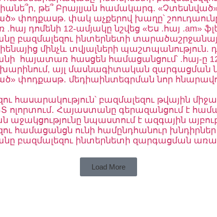
իանե՞ր, թե՞ Բրայլյան համակարգ. «Չտեսնված
ծ» փոդքասթ. փակ աչքերով խաղը՝ շոուդաունը 
.հայ դոմենի 12-ամյակը նշվեց «Ես .հայ .am» ֆլ
նը բազմալեզու ինտերնետի տարածաշրջանային
իենայից մինչև տվյալների պաշտպանություն. 
նի հայատառ հասցեն համացանցում՝ .հայ-ը 1
ոխարինում, այլ մասնագիտական զարգացման նոր ո
ծ» փոդքասթ․ մեդիաինտեգրման նոր հնարավորու
ու հասարակություն՝ բազմալեզու թվային միջա
Տ ոլորտում․ Հայաստանը գերազանցում է համ
ն աջակցությունը նպաստում է ազգային այբուբ
ու համացանցն ունի համընդհանուր խնդիրներ
նը բազմալեզու ինտերնետի զարգացման առաջ
Load More