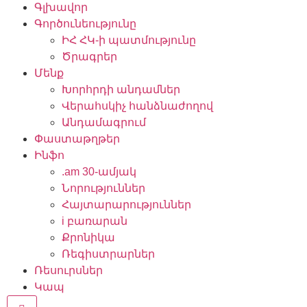
Գլխավոր
Գործունեությունը
ԻՀ ՀԿ-ի պատմությունը
Ծրագրեր
Մենք
Խորհրդի անդամներ
Վերահսկիչ հանձնաժողով
Անդամագրում
Փաստաթղթեր
Ինֆո
.am 30-ամյակ
Նորություններ
Հայտարարություններ
i բառարան
Քրոնիկա
Ռեգիստրարներ
Ռեսուրսներ
Կապ