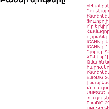
«Ինտերնե
Դոմենային
Ինտերնետ
Ֆուտբոլի
ո՞ր երկիր
Համագոր
ոլորտներ
ICANN-ը 
ICANN-ը 
Գլոբալ IS
XP-ները՝
Թվային 
հարթակո
Ինտերնետ
EuroDIG 
ինտերնե
Հոր և դս
UNESCO. «
.am դոմեն
EuroDIG 
UNESCO-ի