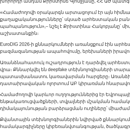
խորհրդի անդամ Քրիստինե Գյոնջյանը, ՀՀ ԱԺ պատգ
«Համաժողովի օրակարգն արտացոլում էր այն հիմնա
քաղաքականությունները՝ սկսած արհեստական բանա
պահպանություն»,– նշել է Քրիստինա Հակոբյանը՝
աշխատանքին։
EuroDIG 2026-ի քննարկումների առանցքում էին ար
բազմազանության ապահովումը, երեխաների իրավու
Առանձնահատուկ ուշադրություն է դարձվել արհե
վրա։ Քննարկվել են deepfake տեխնոլոգիաների տ
պատասխանատու կառավարման հարցերը։ Առանձին 
դատաիրավական ոլորտում ԱԲ կիրառման հնարավորու
Համաժողովի կարևոր ուղղություններից էր Եվրոպա
ենթակառուցվածքների, տվյալների մշակման համակ
դիմակայունության բարձրացման ուղիները՝ միաժա
Քվանտային տեխնոլոգիաներին նվիրված քննարկումներ
համակարգիչները կիբեռանվտանգության, ծածկագր