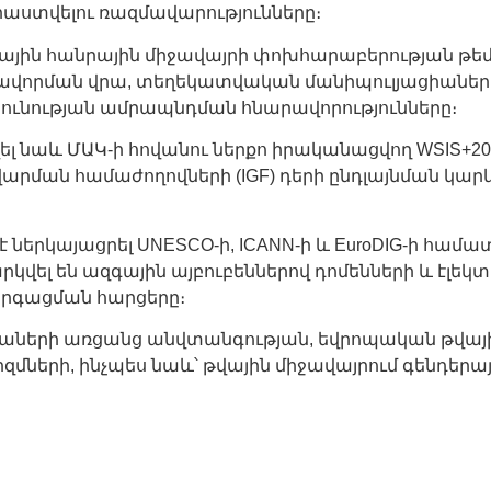
ստվելու ռազմավարությունները։
վային հանրային միջավայրի փոխհարաբերության թե
ավորման վրա, տեղեկատվական մանիպուլյացիաների 
ւնության ամրապնդման հնարավորությունները։
ել նաև ՄԱԿ-ի հովանու ներքո իրականացվող WSIS+20
ան համաժողովների (IGF) դերի ընդլայնման կարևոր
երկայացրել UNESCO-ի, ICANN-ի և EuroDIG-ի համատ
Քննարկվել են ազգային այբուբեններով դոմենների և էլ
րգացման հարցերը։
աների առցանց անվտանգության, եվրոպական թվայի
ների, ինչպես նաև՝ թվային միջավայրում գենդեր