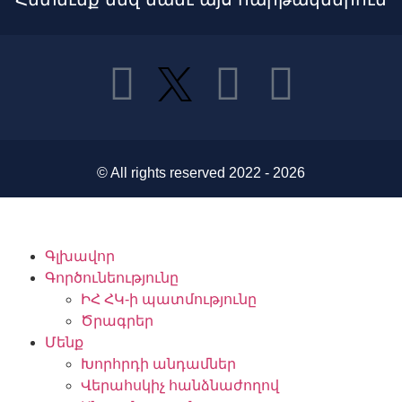
.am դոմենը՝ թվային ինքնությունից դեպի
գլոբալ բրենդ
EuroDIG 2026․ կքննարկվեն ինտերնետի
կառավարման նոր դարաշրջանի խնդիրները
© All rights reserved 2022 - 2026
UNESCO-ի հանձնարարականը՝ ինտերնետի
բազմալեզվությունը հիմնարար իրավունք է
Գլխավոր
Տեխնոլոգիանե՞ր, թե՞ Բրայլյան համակարգ.
Գործունեությունը
«Չտեսնված» փոդքասթի երրորդ էպիզոդը
ԻՀ ՀԿ-ի պատմությունը
Ծրագրեր
«Չտեսնված» փոդքասթ. փակ աչքերով խաղը՝
Մենք
շոուդաունը և կույրերի բաց
Խորհրդի անդամներ
հնարավորությունները
Վերահսկիչ հանձնաժողով