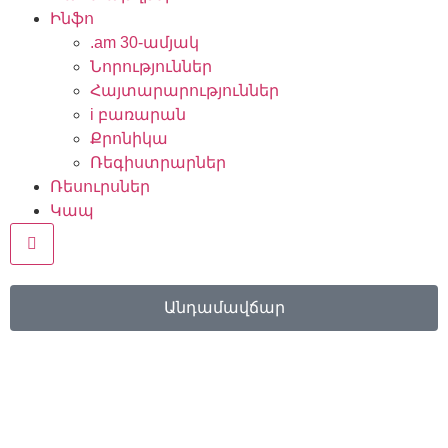
դասընթացներ Արմավիրում և
Ինֆո
Կոտայքում
.am 30-ամյակ
Հայաստանի հայատառ հասցեն
Նորություններ
համացանցում՝ .հայ-ը 12
տարեկան է
Հայտարարություններ
AI-ը չի փոխարինում, այլ
i բառարան
մասնագիտական զարգացման
Քրոնիկա
նոր ուղիներ է բացում. Girls in ICT
Ռեգիստրարներ
2026
Ռեսուրսներ
«Չտեսնված» փոդքասթ․
Կապ
մեդիաինտեգրման նոր
հնարավորություններ՝
Hamburger Toggle Menu
չտեսնողների և թույլ տեսնողների
համար
Բազմալեզու հասարակություն՝
Անդամավճար
բազմալեզու թվային միջավայր.
Սերբիայի փորձը
Կանայք ՏՏ ոլորտում․
Հայաստանը գերազանցում է
համաշխարհային միջինը
Պետության աջակցությունը
նպաստում է ազգային