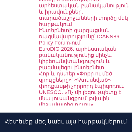
արհեստական բանականություն
և իրավունքներ.
տարածաշրջանների փորձը մեկ
հարթակում
Ինտերնետի զարգացման
ռազմավարությունը՝ ICANN86
Policy Forum-ում
EuroDIG 2026. արհեստական
բանականությունից մինչև
կիբեռանվտանգություն և
բազմալեզու ինտերնետ
Հոր և դստեր «Փոքր ու մեծ
զրույցները»՝ «Չտեսնված»
փոդքասթի չորրորդ էպիզոդում
UNESCO. «Ոչ մի լեզու չպետք է
մնա լուսանցքում՝ թվային
միջավայրից դուրս»
.am դոմենը՝ թվային
ինքնությունից դեպի գլոբալ
Հետեւեք մեզ նաեւ այս հարթակներում
բրենդ
EuroDIG 2026․ կքննարկվեն