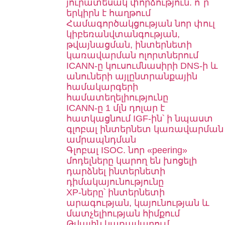
յուրատեսակ փորձություն. ո՞ր
երկիրն է հաղթում
Համագործակցության նոր փուլ
կիբեռանվտանգության,
թվայնացման, ինտերնետի
կառավարման ոլորտներում
ICANN-ը կուսումնասիրի DNS-ի և
անուների այլընտրանքային
համակարգերի
համատեղելիությունը
ICANN-ը 1 մլն դոլար է
հատկացնում IGF-ին՝ ի նպաստ
գլոբալ ինտերնետ կառավարման
ամրապնդման
Գլոբալ ISOC. նոր «peering»
մոդելները կարող են խոցելի
դարձնել ինտերնետի
դիմակայունությունը
XP-ները՝ ինտերնետի
արագության, կայունության և
մատչելիության հիմքում
Թվային կառավարում,