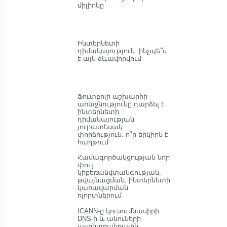
միլիոնը
Ինտերնետի
դիմակայություն. ինչպե՞ս
է այն ձևավորվում
Ֆուտբոլի աշխարհի
առաջնությունը դարձել է
ինտերնետի
դիմակայության
յուրատեսակ
փորձություն. ո՞ր երկիրն է
հաղթում
Համագործակցության նոր
փուլ
կիբեռանվտանգության,
թվայնացման, ինտերնետի
կառավարման
ոլորտներում
ICANN-ը կուսումնասիրի
DNS-ի և անուների
այլընտրանքային