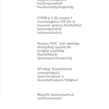
համակարգերի
համատեղելիությունը
ICANN-ը 1 մլն դոլար է
հատկացնում IGF-ին՝ ի
նպաստ գլոբալ ինտերնետ
կառավարման
ամրապնդման
Գլոբալ ISOC. նոր «peering»
մոդելները կարող են
խոցելի դարձնել
ինտերնետի
դիմակայունությունը
XP-ները՝ ինտերնետի
արագության,
կայունության և
մատչելիության հիմքում
Թվային կառավարում,
արհեստական
բանականություն և
իրավունքներ.