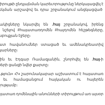
րույթի ընդլայնման կարեւորությունը ներկայացվել է
եկման արշավով եւ դրա շրջանակում անցկացված
նակիցները նկարվել են
․հայ
շրջանակով, իրենց
 նշելով #հայատառդոմեն #հայդոմեն հեշթեգները,
սբուքյան էջերը։
ատ հավանումներ ստացած եւ ամենակրեատիվ
կարները։
նին եւ Էդգար Ռամազյանին, շնորհվել են
.հայ
-ի
երի ցանցի նվեր քարտը։
ւթյուն» ՀԿ շարունակաբար աշխատում է հայատառ
ան եւ համացանցում հայկական ու հայերեն
ությամբ։
յատառ դոմենային անունների տիրույթում առ այսօր