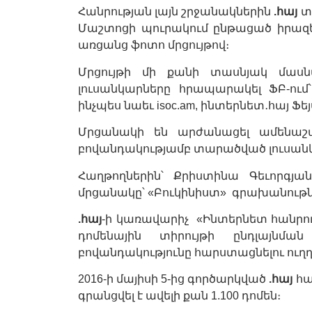
Հանրության լայն շրջանակներին
.հայ
տի
Մաշտոցի պուրակում ընթացած իրազ
առցանց ֆոտո մրցույթով։
Մրցույթի մի քանի տասնյակ մաս
լուսանկարները հրապարակել ՖԲ-ում՝
ինչպես նաեւ isoc.am, ինտերնետ․հայ Ֆեյ
Մրցանակի են արժանացել ամենաշ
բովանդակությամբ տարածված լուսան
Հաղթողներին՝ Քրիստինա Գեւորգյա
մրցանակը՝ «Բուկինիստ» գրախանութն
.հայ
-ի կառավարիչ «Ինտերնետ հանրո
դոմենային տիրույթի ընդլայնմ
բովանդակությունը հարստացնելու ուղղ
2016-ի մայիսի 5-ից գործարկված
.հայ
հա
գրանցվել է ավելի քան 1.100 դոմեն։