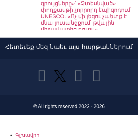
զրույցները»՝ «Չտեսնված»
փոդքասթի չորրորդ էպիզոդում
UNESCO. «Ոչ մի լեզու չպետք է
մնա լուսանցքում՝ թվային
միջավայրից դուրս»
.am դոմենը՝ թվային
ինքնությունից դեպի գլոբալ
Հետեւեք մեզ նաեւ այս հարթակներում
բրենդ
EuroDIG 2026․ կքննարկվեն
ինտերնետի կառավարման նոր
դարաշրջանի խնդիրները
UNESCO-ի հանձնարարականը՝
ինտերնետի բազմալեզվությունը
հիմնարար իրավունք է
Տեխնոլոգիանե՞ր, թե՞ Բրայլյան
համակարգ. «Չտեսնված»
© All rights reserved 2022 - 2026
փոդքասթի երրորդ էպիզոդը
«Չտեսնված» փոդքասթ. փակ
աչքերով խաղը՝ շոուդաունը և
կույրերի բաց
հնարավորությունները
Գլխավոր