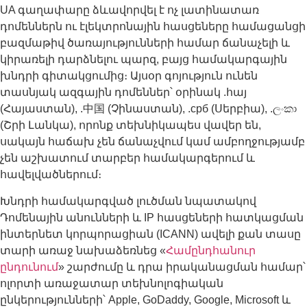
UA գաղափարը ձևավորվել է ոչ լատինատառ
դոմեններն ու էլեկտրոնային հասցեները համացանցի
բազմաթիվ ծառայությունների համար ճանաչելի և
կիրառելի դարձնելու պարզ, բայց համակարգային
խնդրի գիտակցումից։ Այսօր գոյություն ունեն
տասնյակ ազգային դոմեններ՝ օրինակ .հայ
(Հայաստան), .中国 (Չինաստան), .срб (Սերբիա), .ලංකා
(Շրի Լանկա), որոնք տեխնիկապես վավեր են,
սակայն հաճախ չեն ճանաչվում կամ ամբողջությամբ
չեն աշխատում տարբեր համակարգերում և
հավելվածներում։
Խնդրի համակարգված լուծման նպատակով
Դոմենային անունների և IP հասցեների հատկացման
ինտերնետ կորպորացիան (ICANN) ավելի քան տասը
տարի առաջ նախաձեռնեց «
Համընդհանուր
ընդունում
» շարժումը և դրա իրականացման համար՝
ոլորտի առաջատար տեխնոլոգիական
ընկերությունների՝ Apple, GoDaddy, Google, Microsoft և