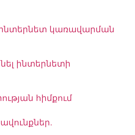
բալ ինտերնետ կառավարման
րձնել ինտերնետի
իության հիմքում
ավունքներ.