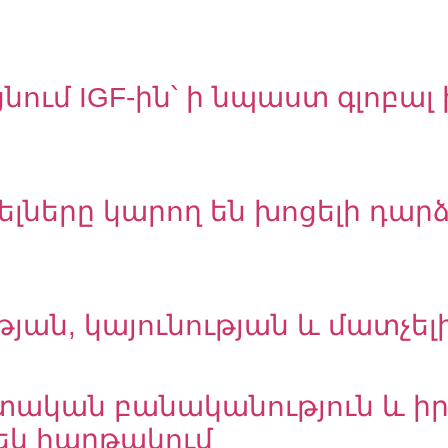
ացնում IGF-ին՝ ի նպաստ գլո
մոդելները կարող են խոցելի դա
յան, կայունության և մատչել
տական բանականություն և իր
եկ հարթակում