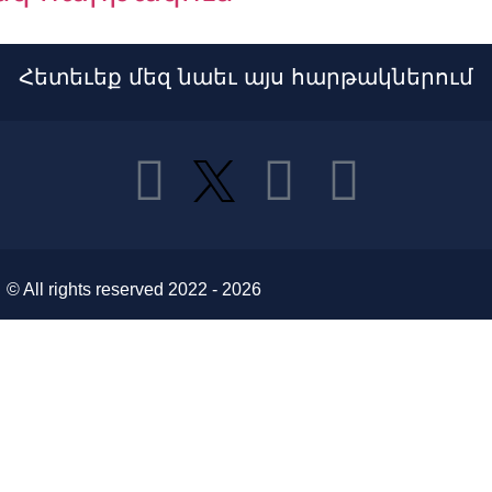
արությունը՝ ICANN86 Policy 
Հետեւեք մեզ նաեւ այս հարթակներում
բանականությունից մինչև կիբ
րույցները»՝ «Չտեսնված» փոդք
© All rights reserved 2022 - 2026
է մնա լուսանցքում՝ թվային մի
ունից դեպի գլոբալ բրենդ