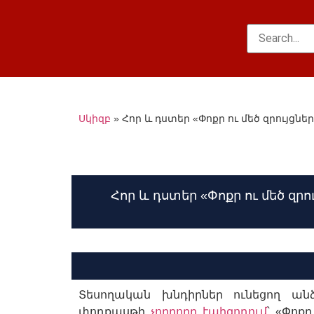
Սկիզբ
»
Հոր և դստեր «Փոքր ու մեծ զրույցն
Հոր և դստեր «Փոքր ու մեծ զր
Տեսողական խնդիրներ ունեցող ան
փոդքասթի
չորրորդ էպիզոդում
՝ «Փոքր