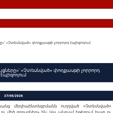
երը»՝ «Չտեսնված» փոդքասթի չորրորդ էպիզոդում
ույցները»՝ «Չտեսնված» փոդքասթի չորրորդ
էպիզոդում
27/05/2026
ձանց մեդիաինտեգրմանն ուղղված «Չտեսնված»
 ու մեծ զրույցներ» են։ Այս անգամ եթերում հայր ու