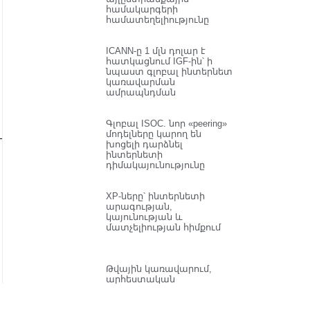
համակարգերի
համատեղելիությունը
ICANN-ը 1 մլն դոլար է
հատկացնում IGF-ին՝ ի
նպաստ գլոբալ ինտերնետ
կառավարման
ամրապնդման
Գլոբալ ISOC. նոր «peering»
մոդելները կարող են
խոցելի դարձնել
ինտերնետի
դիմակայունությունը
XP-ները՝ ինտերնետի
արագության,
կայունության և
մատչելիության հիմքում
Թվային կառավարում,
արհեստական
բանականություն և
իրավունքներ.