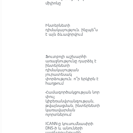
միլիոնը
Ինտերնետի
դիմակայություն. ինչպե՞ս
է այն ձևավորվում
Ֆուտբոլի աշխարհի
առաջնությունը դարձել է
ինտերնետի
դիմակայության
յուրատեսակ
փորձություն. ո՞ր երկիրն է
հաղթում
Համագործակցության նոր
փուլ
կիբեռանվտանգության,
թվայնացման, ինտերնետի
կառավարման
ոլորտներում
ICANN-ը կուսումնասիրի
DNS-ի և անուների
այլընտրանքային