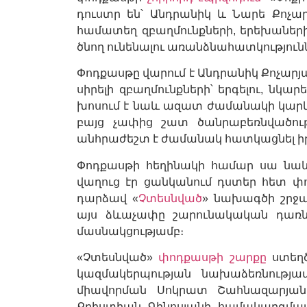
դուստր են՝ Անդրանիկ և Նարե Քոչար
համատեղ զբաղմունքների, երեխաներ
ծնող ունենալու առանձնահատկություն
Փոդքասթը վարում է Անդրանիկ Քոչարյա
սիրելի զբաղմունքների՝ երգելու, նկար
խոսում է նաև ազատ ժամանակի կարևո
բայց չափից շատ ծանրաբեռնվածությ
անհրաժեշտ է ժամանակ հատկացնել իրե
Փոդքասթի հեղինակի համար սա նաև 
վաղուց էր ցանկանում դստեր հետ փ
դարձավ «
Չտեսնված
» նախագծի շրջա
այս ձևաչափը շարունակական դառն
մասնակցությամբ։
«Չտեսնված»
փոդքասթի շարքը
ստեղծ
կազմակերպության նախաձեռնությամ
միավորման Սոկրատ Շահնազարյան
Քրիստիան Գինոսյանի համակարգմ